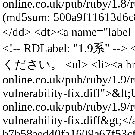
online.co.uk/pub/ruby/1.8/
(md5sum: 500a9f11613d6c8
</dd> <dt><a name="label-
<!-- RDLabel: "1.9
ください。 <ul> <li><a href=
online.co.uk/pub/ruby/1.9/
vulnerability-fix.diff">&lt;
online.co.uk/pub/ruby/1.9/
vulnerability-fix.diff&gt;
b7b58aed40fa1609a67f53cf