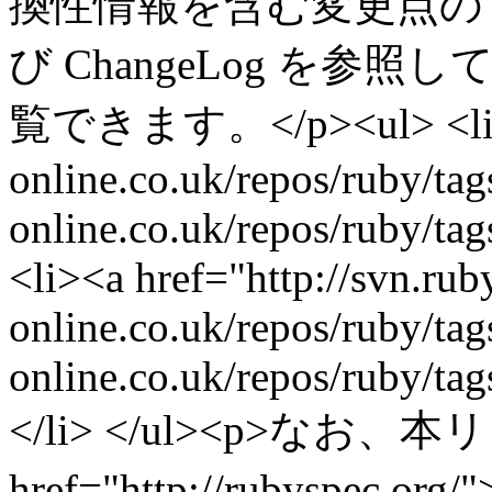
換性情報を含む変更点のリ
び ChangeLog を参
覧できます。</p><ul> <li><a 
online.co.uk/repos/ruby/t
online.co.uk/repos/ruby/t
<li><a href="http://svn.rub
online.co.uk/repos/ruby/t
online.co.uk/repos/ruby/t
</li> </ul><p>な
href="http://rubyspec