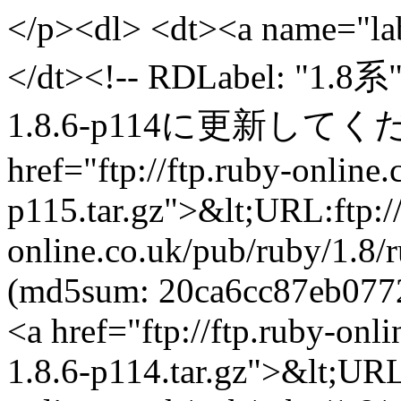
</p><dl> <dt><a name="la
</dt><!-- RDLabel: "1.8
1.8.6-p114に更新してくださ
href="ftp://ftp.ruby-online
p115.tar.gz">&lt;URL:ftp://
online.co.uk/pub/ruby/1.8/
(md5sum: 20ca6cc87eb0772
<a href="ftp://ftp.ruby-onl
1.8.6-p114.tar.gz">&lt;URL: