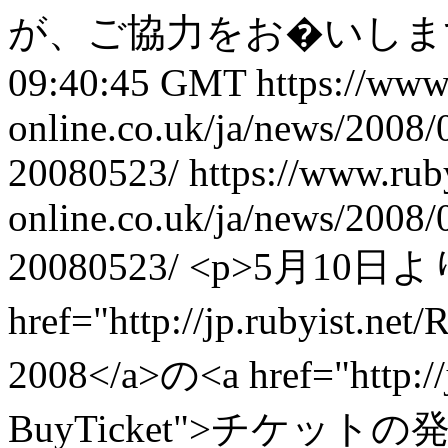
が、ご協力をお�いし
09:40:45 GMT
https://www
online.co.uk/ja/news/2008/
20080523/
https://www.rub
online.co.uk/ja/news/2008/
20080523/
<p>5月10日よ
href="http://jp.rubyist
2008</a>の<a href="http://
BuyTicket">チケッ