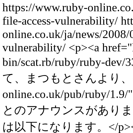
https://www.ruby-online.co
file-access-vulnerability/
ht
online.co.uk/ja/news/2008/0
vulnerability/
<p><a href="h
bin/scat.rb/ruby/ruby-dev
て、まつもとさんより、<a href=
online.co.uk/pub/ruby/1
とのアナウンスがありました。
は以下になります。</p