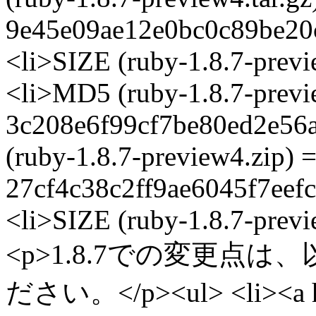
9e45e09ae12e0bc0c89be20
<li>SIZE (ruby-1.8.7-previ
<li>MD5 (ruby-1.8.7-previ
3c208e6f99cf7be80ed2e56a
(ruby-1.8.7-preview4.zip) 
27cf4c38c2ff9ae6045f7eef
<li>SIZE (ruby-1.8.7-previ
<p>1.8.7での変更点
ださい。</p><ul> <li><a hre