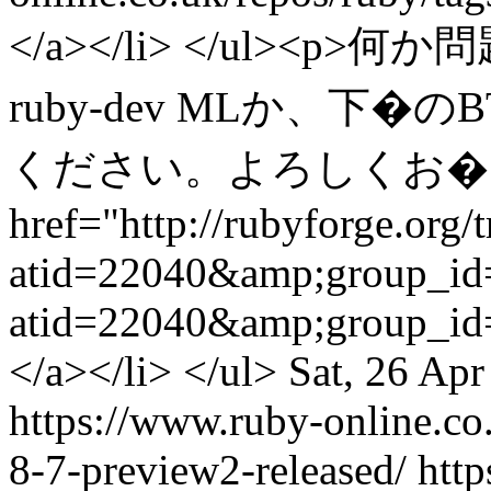
</a></li> </ul>
ruby-dev MLか、下
ください。よろしくお�いします
href="http://rubyforge.org/t
atid=22040&amp;group_id=
atid=22040&amp;group_i
</a></li> </ul>
Sat, 26 Ap
https://www.ruby-online.co
8-7-preview2-released/
htt