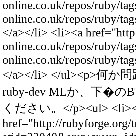
online.co.uk/repos/ruby/t
online.co.uk/repos/ruby/
</a></li> <li><a href="http
online.co.uk/repos/ruby/t
online.co.uk/repos/ruby/t
</a></li> </ul>
ruby-dev MLか、下
ください。</p><ul> <li>
href="http://rubyforge.org/t