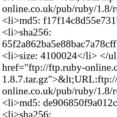
online.co.uk/pub/ruby/1.8/
<li>md5: f17f14c8d55e731
<li>sha256:
65f2a862ba5e88bac7a78cf
<li>size: 4100024</li> </u
href="ftp://ftp.ruby-online
1.8.7.tar.gz">&lt;URL:ftp:/
online.co.uk/pub/ruby/1.8/
<li>md5: de906850f9a012c
<li>sha256: