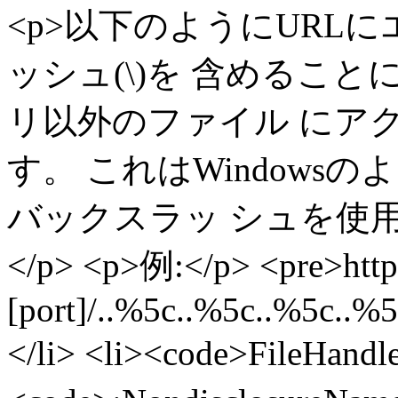
<p>以下のようにURL
ッシュ(\)を 含めるこ
リ以外のファイル にア
す。 これはWindow
バックスラッ シュを使
</p> <p>例:</p> <pre>http:/
[port]/..%5c..%5c..%5c..%
</li> <li><code>FileH