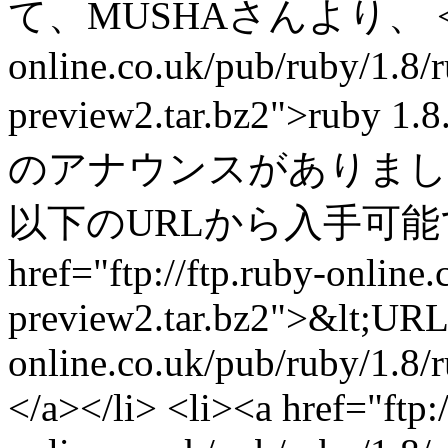
て、MUSHAさんより、 <a href
online.co.uk/pub/ruby/1.8/r
preview2.tar.bz2">ruby
のアナウンスがありました
以下のURLから入手可能です。<
href="ftp://ftp.ruby-online
preview2.tar.bz2">&lt;URL:
online.co.uk/pub/ruby/1.8/
</a></li> <li><a href="ftp:/