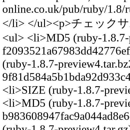
online.co.uk/pub/ruby/1.8/
</li> </ul><p>チ
<ul> <li>MD5 (ruby-1.8.7-p
f2093521a67983dd42776ef
(ruby-1.8.7-preview4.tar.bz
9f81d584a5b1bda92d933c4
<li>SIZE (ruby-1.8.7-previ
<li>MD5 (ruby-1.8.7-previe
b983608947fac9a044ad8e6
(ruby-1.8.7-preview4.tar.gz