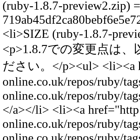
(ruby-1.8.7-preview2.zip) 
719ab45df2ca80bebf6e5e7
<li>SIZE (ruby-1.8.7-previ
<p>1.8.7での変更点
ださい。</p><ul> <li><a hre
online.co.uk/repos/ruby/t
online.co.uk/repos/ruby/
</a></li> <li><a href="http
online.co.uk/repos/ruby/t
online.co.uk/repos/ruby/t