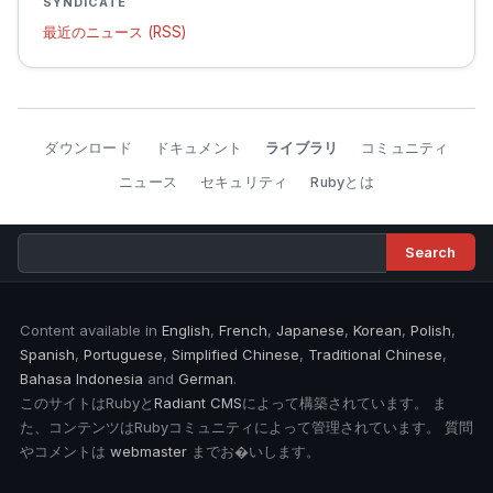
SYNDICATE
最近のニュース (RSS)
ダウンロード
ドキュメント
ライブラリ
コミュニティ
ニュース
セキュリティ
Rubyとは
Content available in
English
,
French
,
Japanese
,
Korean
,
Polish
,
Spanish
,
Portuguese
,
Simplified Chinese
,
Traditional Chinese
,
Bahasa Indonesia
and
German
.
このサイトはRubyと
Radiant CMS
によって構築されています。 ま
た、コンテンツはRubyコミュニティによって管理されています。 質問
やコメントは
webmaster
までお�いします。