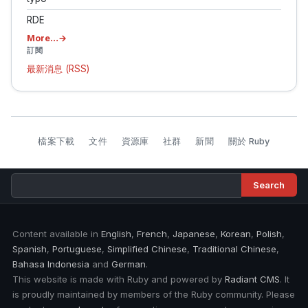
RDE
More…
訂閱
最新消息 (RSS)
檔案下載
文件
資源庫
社群
新聞
關於 Ruby
Content available in
English
,
French
,
Japanese
,
Korean
,
Polish
,
Spanish
,
Portuguese
,
Simplified Chinese
,
Traditional Chinese
,
Bahasa Indonesia
and
German
.
This website is made with Ruby and powered by
Radiant CMS
. It
is proudly maintained by members of the Ruby community. Please