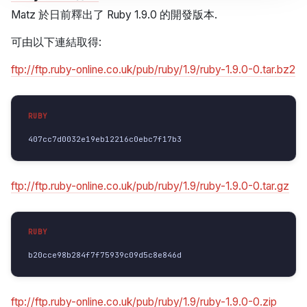
Matz 於日前釋出了 Ruby 1.9.0 的開發版本.
可由以下連結取得:
ftp://ftp.ruby-online.co.uk/pub/ruby/1.9/ruby-1.9.0-0.tar.bz2
407cc7d0032e19eb12216c0ebc7f17b3
ftp://ftp.ruby-online.co.uk/pub/ruby/1.9/ruby-1.9.0-0.tar.gz
b20cce98b284f7f75939c09d5c8e846d
ftp://ftp.ruby-online.co.uk/pub/ruby/1.9/ruby-1.9.0-0.zip