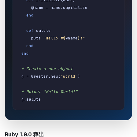
@name
=
name
.
capitalize
end
def
salute
puts
"Hello #{
@
name
}!"
end
end
# Create a new object
g
=
Greeter
.
new
(
"world"
)
# Output "Hello World!"
g
.
salute
Ruby 1.9.0 釋出