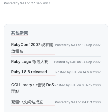
Posted by SJH on 27 Sep 2007
其他新聞
RubyConf 2007 現在開
Posted by SJH on 13 Sep 2007
放報名
Ruby Logo 徵選大賽
Posted by SJH on 04 Sep 2007
Ruby 1.8.6 released
Posted by SJH on 14 Mar 2007
CGI Library 中發現 DoS
Posted by SJH on 05 Nov 2006
弱點
繁體中文網站成立
Posted by SJH on 04 Oct 2006