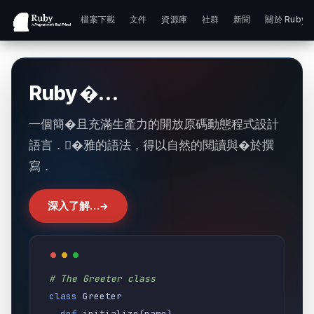
檔案下載
文件
資源庫
社群
新聞
關於 Ruby
Ruby �…
一個簡�且充滿生產力的開放原碼動態程式設計
語言．�雅的語法，得以自然的閱讀與�於撰
寫．
深入了解…
# The Greeter class
class
Greeter
def
initialize
(
name
)