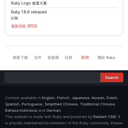
Ruby Logo 徵選大賽
Ruby 1.8.6 released
訂閱
最新消息 (RSS)
檔案下載
文件
資源庫
社群
新聞
關於 Ruby
Content available in
English
,
French
,
Japanese
,
Korean
,
Polish
,
Spanish
,
Portuguese
,
Simplified Chinese
,
Traditional Chinese
,
Bahasa Indonesia
and
German
.
This website is made with Ruby and powered by
Radiant CMS
. It
is proudly maintained by members of the Ruby community. Please