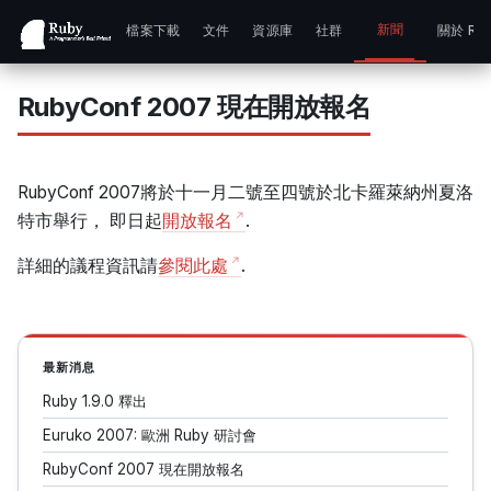
新聞
檔案下載
文件
資源庫
社群
關於 Ru
RubyConf 2007 現在開放報名
RubyConf 2007將於十一月二號至四號於北卡羅萊納州夏洛
特市舉行， 即日起
開放報名
.
詳細的議程資訊請
參閱此處
.
最新消息
Ruby 1.9.0 釋出
Euruko 2007: 歐洲 Ruby 研討會
RubyConf 2007 現在開放報名