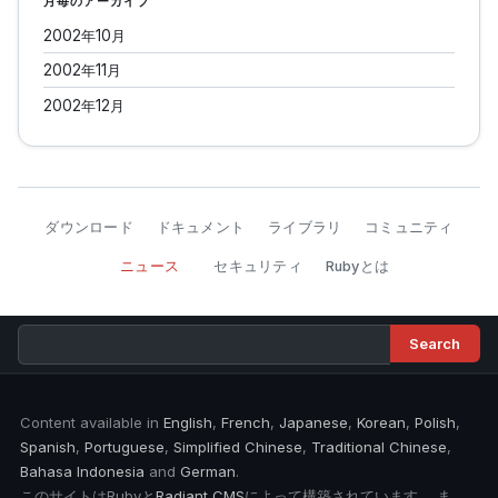
月毎のアーカイブ
2002年10月
2002年11月
2002年12月
ダウンロード
ドキュメント
ライブラリ
コミュニティ
ニュース
セキュリティ
Rubyとは
Content available in
English
,
French
,
Japanese
,
Korean
,
Polish
,
Spanish
,
Portuguese
,
Simplified Chinese
,
Traditional Chinese
,
Bahasa Indonesia
and
German
.
このサイトはRubyと
Radiant CMS
によって構築されています。 ま