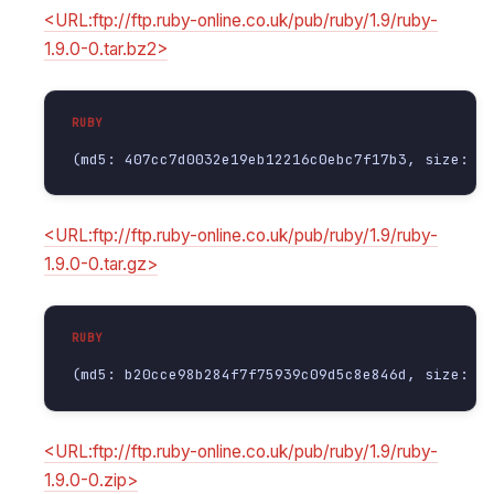
<URL:ftp://ftp.ruby-online.co.uk/pub/ruby/1.9/ruby-
1.9.0-0.tar.bz2>
(md5: 407cc7d0032e19eb12216c0ebc7f17b3, size: 4
<URL:ftp://ftp.ruby-online.co.uk/pub/ruby/1.9/ruby-
1.9.0-0.tar.gz>
(md5: b20cce98b284f7f75939c09d5c8e846d, size: 5
<URL:ftp://ftp.ruby-online.co.uk/pub/ruby/1.9/ruby-
1.9.0-0.zip>