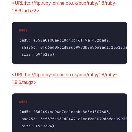
<URL:ftp://ftp.ruby-online.co.uk/pub/ruby/1.8/ruby-
1.8.6.tar.bz2>
(md5: e558a0e00ae318d43bf6ff9af452bad2,

 sha256: 0fc6ad0b31d8ec3997db2a56a2ac1c235283a36
 size: 3946186)
<URL:ftp://ftp.ruby-online.co.uk/pub/ruby/1.8/ruby-
1.8.6.tar.gz>
(md5: 23d2494aa94e7ae1ecbbb8c5e1507683,

 sha256: 3ef37fb961d04471a1aef2c8079d6fab09932e3
 size: 4589394)