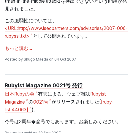
(man-in-the-middle attack)を検出できないという問題が発
見されました。
この脆弱性については、
<URL:http://www.isecpartners.com/advisories/2007-006-
rubyssl.txt>
として公開されています。
もっと読む…
Posted by Shugo Maeda on 04 Oct 2007
Rubyist Magazine 0021号 発行
日本Rubyの会
有志による、ウェブ雑誌
Rubyist
Magazine
の
0021号
がリリースされました(
[ruby-
list:44063]
)。
今号は3周年�念号でもあります。お楽しみください。
Posted by maki on 29 Sep 2007