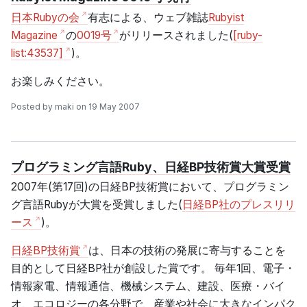
日本Rubyの会
有志による、ウェブ雑誌
Rubyist
Magazine
の
0019号
がリリースされました(
[ruby-
list:43537]
)。
お楽しみください。
Posted by maki on 19 May 2007
プログラミング言語Ruby、日経BP技術賞大賞受賞
2007年(第17回)の日経BP技術賞において、プログラミン
グ言語Rubyが大賞を受賞しました(
日経BP社のプレスリリ
ース
)。
日経BP技術賞
は、日本の技術の発展に寄与することを
目的として日経BP社が創設した賞です。 毎年1回、電子・
情報家電、情報通信、機械システム、建設、医療・バイ
オ、エコロジーの各分野で、産業や社会に大きなインパク