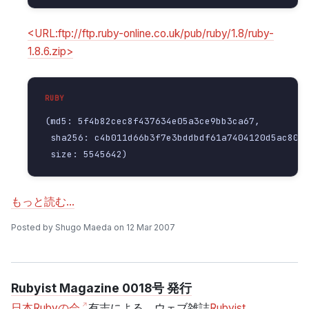
<URL:ftp://ftp.ruby-online.co.uk/pub/ruby/1.8/ruby-
1.8.6.zip>
(md5: 5f4b82cec8f437634e05a3ce9bb3ca67,

 sha256: c4b011d66b3f7e3bddbdf61a7404120d5ac80c6
 size: 5545642)
もっと読む…
Posted by Shugo Maeda on 12 Mar 2007
Rubyist Magazine 0018号 発行
日本Rubyの会
有志による、ウェブ雑誌
Rubyist