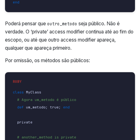
end
Poderá pensar que
seja público. Não é
outro_metodo
verdade. O ‘private’ access modifier continua até ao fim do
escopo, ou até que outro access modifier apareça,
qualquer que apareça primeiro.
Por omissão, os métodos são públicos:
class 
MyClass
# Agora um_metodo é público
def 
um_metodo
;
true
;
end
private
# another_method is private