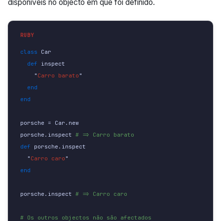
disponíveis no objecto em que foi definido.
class 
Car
def 
inspect
"
Carro barato
"
end
end
porsche
=
Car
.
new
porsche
.
inspect
# => Carro barato
def 
porsche.inspect
"
Carro caro
"
end
porsche
.
inspect
# => Carro caro
# Os outros objectos não são afectados