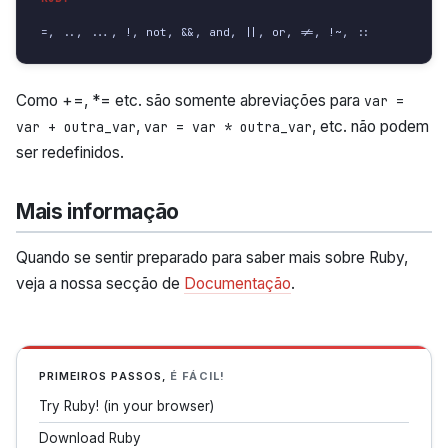
=, .., ..., !, not, &&, and, ||, or, !=, !~, ::
Como +=, *= etc. são somente abreviações para
var =
,
, etc. não podem
var + outra_var
var = var * outra_var
ser redefinidos.
Mais informação
Quando se sentir preparado para saber mais sobre Ruby,
veja a nossa secção de
Documentação
.
PRIMEIROS PASSOS,
É FÁCIL!
Try Ruby! (in your browser)
Download Ruby