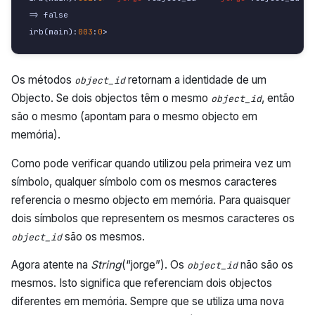
=>
false
irb
(
main
):
003
:
0
>
Os métodos
retornam a identidade de um
object_id
Objecto. Se dois objectos têm o mesmo
, então
object_id
são o mesmo (apontam para o mesmo objecto em
memória).
Como pode verificar quando utilizou pela primeira vez um
símbolo, qualquer símbolo com os mesmos caracteres
referencia o mesmo objecto em memória. Para quaisquer
dois símbolos que representem os mesmos caracteres os
são os mesmos.
object_id
Agora atente na
String
(“jorge”). Os
não são os
object_id
mesmos. Isto significa que referenciam dois objectos
diferentes em memória. Sempre que se utiliza uma nova