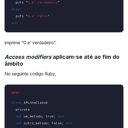
puts
"
0 e' verdadeiro
"
else
puts
"
0 e' falso
"
end
imprime “0 e’ verdadeiro”.
Access modifiers
aplicam-se até ao fim do
âmbito
No seguinte código Ruby,
class 
AMinhaClasse
private
def 
um_metodo
;
true
;
end
def 
outro_metodo
;
false
;
end