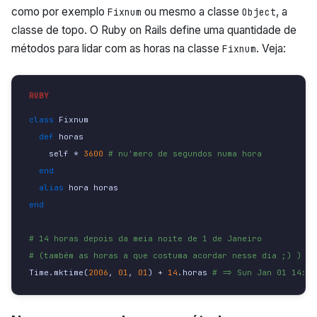
como por exemplo
ou mesmo a classe
, a
Fixnum
Object
classe de topo. O Ruby on Rails define uma quantidade de
métodos para lidar com as horas na classe
. Veja:
Fixnum
class 
Fixnum
def 
horas
self
*
3600
# nu'mero de segundos numa hora
end
alias
hora
horas
end
# 14 horas depois da meia noite de 1 de Janeiro
# (também as horas a que costuma acordar nesse dia ;) )
Time
.
mktime
(
2006
,
01
,
01
)
+
14
.
horas
# => Sun Jan 01 14:00