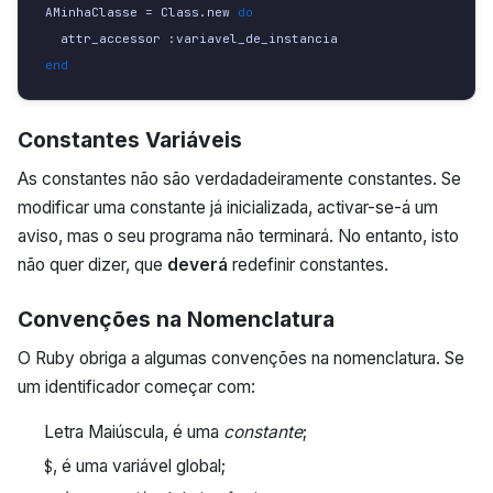
AMinhaClasse
=
Class
.
new
do
attr_accessor
:variavel_de_instancia
end
Constantes Variáveis
As constantes não são verdadadeiramente constantes. Se
modificar uma constante já inicializada, activar-se-á um
aviso, mas o seu programa não terminará. No entanto, isto
não quer dizer, que
deverá
redefinir constantes.
Convenções na Nomenclatura
O Ruby obriga a algumas convenções na nomenclatura. Se
um identificador começar com:
Letra Maiúscula, é uma
constante
;
, é uma variável global;
$