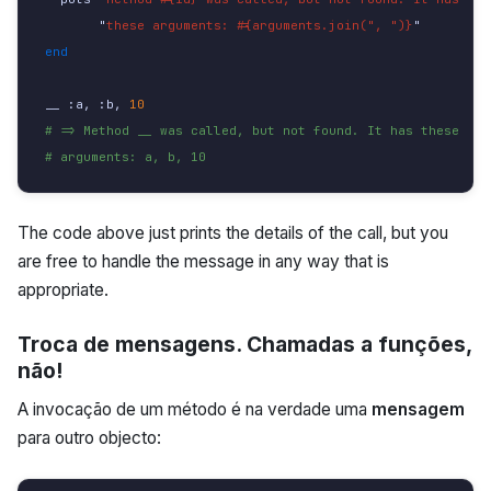
"
these arguments: 
#{arguments.join(", ")}
"
end
__
:a
,
:b
,
10
# => Method __ was called, but not found. It has these
# arguments: a, b, 10
The code above just prints the details of the call, but you
are free to handle the message in any way that is
appropriate.
Troca de mensagens. Chamadas a funções,
não!
A invocação de um método é na verdade uma
mensagem
para outro objecto: