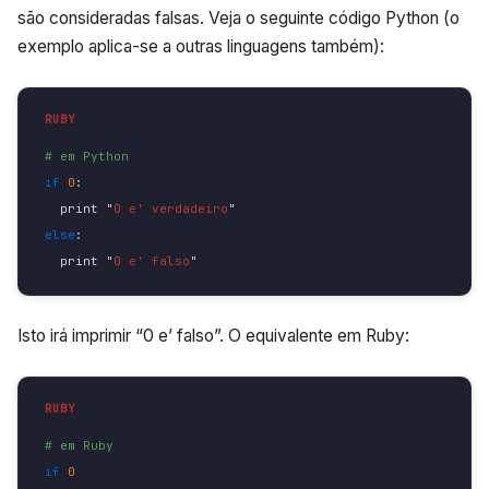
são consideradas falsas. Veja o seguinte código Python (o
exemplo aplica-se a outras linguagens também):
# em Python
if
0
:
print
"
0 e' verdadeiro
"
else
:
print
"
0 e' falso
"
Isto irá imprimir “0 e’ falso”. O equivalente em Ruby:
# em Ruby
if
0