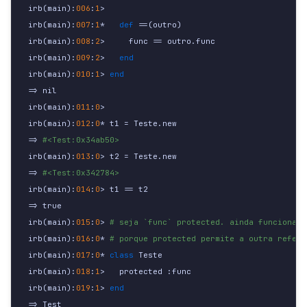
irb
(
main
):
006
:
1
>
irb
(
main
):
007
:
1
*
def 
==
(
outro
)
irb
(
main
):
008
:
2
>
func
==
outro
.
func
irb
(
main
):
009
:
2
>
end
irb
(
main
):
010
:
1
>
end
=>
nil
irb
(
main
):
011
:
0
>
irb
(
main
):
012
:
0
*
t1
=
Teste
.
new
=>
#<Test:0x34ab50>
irb
(
main
):
013
:
0
>
t2
=
Teste
.
new
=>
#<Test:0x342784>
irb
(
main
):
014
:
0
>
t1
==
t2
=>
true
irb
(
main
):
015
:
0
>
# seja `func` protected. ainda funciona
irb
(
main
):
016
:
0
*
# porque protected permite a outra referê
irb
(
main
):
017
:
0
*
class 
Teste
irb
(
main
):
018
:
1
>
protected
:func
irb
(
main
):
019
:
1
>
end
=>
Test