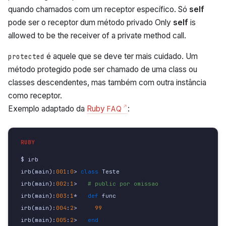
quando chamados com um receptor específico. Só
self
pode ser o receptor dum método privado Only
self
is
allowed to be the receiver of a private method call.
é aquele que se deve ter mais cuidado. Um
protected
método protegido pode ser chamado de uma class ou
classes descendentes, mas também com outra instância
como receptor.
Exemplo adaptado da
Ruby
:
FAQ
$ 
irb
irb
(
main
):
001
:
0
>
class 
Teste
irb
(
main
):
002
:
1
>
# public por omissao
irb
(
main
):
003
:
1
*
def 
func
irb
(
main
):
004
:
2
>
99
irb
(
main
):
005
:
2
>
end