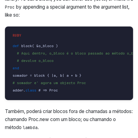
by appending a special argument to the argument list,
Proc
like so:
def 
block
(
&
o_bloco
)
# Aqui dentro, o_bloco é o bloco passado ao método o_blo
# devolve o_bloco
end
somador
=
block
{
|
a
,
b
|
a
+
b
}
# somador e' agora um objecto Proc
adder
.
class 
#
=>
Proc
Também, poderá criar blocos fora de chamadas a métodos:
chamando Proc.new com um bloco; ou chamando o
método
.
lambda