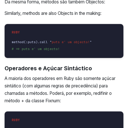
Da mesma forma, métodos são também Objectos:
Similarly, methods are also Objects in the making:
method
(
:puts
).
call
"
puts e' um objecto!
"
# => puts e' um objecto!
Operadores e Açúcar Sintáctico
A maioria dos operadores em Ruby são somente açúcar
sintático (com algumas regras de precedência) para
chamadas a métodos. Poderá, por exemplo, redifinir o
método + da classe Fixnum: