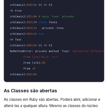
irb
(
main
):
020
:
0
>
t1
==
t2
=>
true
irb
(
main
):
021
:
0
>
# seja `func` private
irb
(
main
):
022
:
0
*
class 
Teste
irb
(
main
):
023
:
1
>
private
:func
irb
(
main
):
024
:
1
>
end
=>
Test
irb
(
main
):
025
:
0
>
t1
==
t2
NoMethodError
:
private
method
 `
func
'
 called for #<Test:0x3
        from (irb):8:in `==
'
from
(
irb
):
25
from
:
0
irb
(
main
):
026
:
0
>
As Classes são abertas
As classes em Ruby são abertas. Poderá abrir, adicionar e
alterá-las a qualquer altura. Mesmo as classes do núcleo