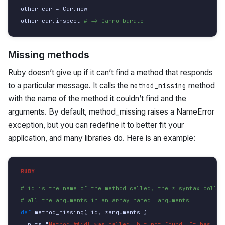
other_car
=
Car
.
new
other_car
.
inspect
# => Carro barato
Missing methods
Ruby doesn’t give up if it can’t find a method that responds
to a particular message. It calls the
method
method_missing
with the name of the method it couldn’t find and the
arguments. By default, method_missing raises a NameError
exception, but you can redefine it to better fit your
application, and many libraries do. Here is an example:
# id is the name of the method called, the * syntax collec
# all the arguments in an array named 'arguments'
def 
method_missing
(
id
,
*
arguments
)
puts
"
Method 
#{id}
 was called, but not found. It has 
"
+