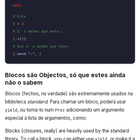
# Este
1
+
2
# E' o mesmo que este...
1
.+(
2
)
# Que e' o mesmo que este:
1
.
send
"
+
",
2
Blocos são Objectos, só que estes ainda
não o sabem
Blocos (fechos, na verdade) são extremamente usados na
biblioteca
standard
. Para chamar um bloco, poderá usar
, ou torná-lo num
adicionando um argumento
yield
Proc
especial à lista de argumentos, como:
Blocks (closures, really) are heavily used by the standard
library. To call a block, you can either use
, or make it a
yield