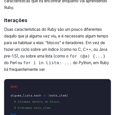
características que irá encontrar enquanto vai aprendendo
Ruby.
Iterações
Duas características do Ruby são um pouco diferentes
daquilo que já alguma vez viu, e é necessário algum tempo
para se habituar a elas: “blocos” e iteradores. Em vez de
fazer um ciclo sobre um índice (como no C, C++, ou Java
pre-1.5), ou sobre uma lista (como o
for (@a) {...}
do Perl ou
do Python, em Ruby
for i in Lista: ...
irá frequentemente ver
alguma_lista
.
each
do
|
este_item
|
# Estamos dentro do bloco.
# tratamos este_item.
end