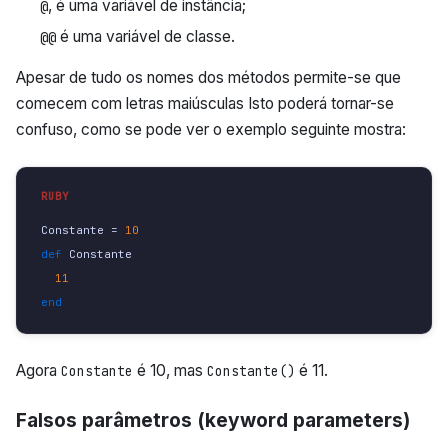
, é uma variável de instância;
@
é uma variável de classe.
@@
Apesar de tudo os nomes dos métodos permite-se que
comecem com letras maiúsculas Isto poderá tornar-se
confuso, como se pode ver o exemplo seguinte mostra:
Constante
=
10
def 
Constante
11
end
Agora
é 10, mas
é 11.
Constante
Constante()
Falsos parâmetros (keyword parameters)