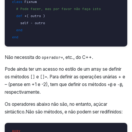
class 
Fixnum
# Pode fazer, mas por favor não faça isto
def 
+
(
outro
)
self
-
outro
end
end
Não necessita do
, etc., do C++.
operador+
Pode ainda ter um acesso no estilo de um array se definir
os métodos
e
. Para definir as operações unárias + e
[]
[]=
– (pense em +1 e -2), tem que definir os métodos
e
,
+@
-@
respectivamente.
Os operadores abaixo não são, no entanto, açúcar
sintáctico.Não são métodos, e não podem ser redifinidos: