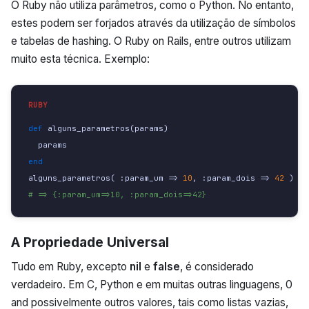
O Ruby não utiliza parâmetros, como o Python. No entanto,
estes podem ser forjados através da utilização de símbolos
e tabelas de hashing. O Ruby on Rails, entre outros utilizam
muito esta técnica. Exemplo:
def 
alguns_parametros
(
params
)
params
end
alguns_parametros
(
:param_um
=>
10
,
:param_dois
=>
42
)
# => {:param_um=>10, :param_dois=>42}
A Propriedade Universal
Tudo em Ruby, excepto
nil
e
false
, é considerado
verdadeiro. Em C, Python e em muitas outras linguagens, 0
and possivelmente outros valores, tais como listas vazias,