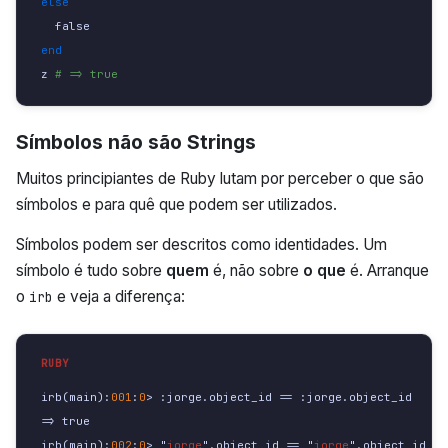
else
false
end
z
# => true
Símbolos não são Strings
Muitos principiantes de Ruby lutam por perceber o que são
símbolos e para quê que podem ser utilizados.
Símbolos podem ser descritos como identidades. Um
símbolo é tudo sobre
quem
é, não sobre
o que
é. Arranque
o
e veja a diferença:
irb
irb
(
main
):
001
:
0
>
:jorge
.
object_id
==
:jorge
.
object_id
=>
true
irb
(
main
):
002
:
0
>
"
jorge
".
object_id
==
"
jorge
".
object_id