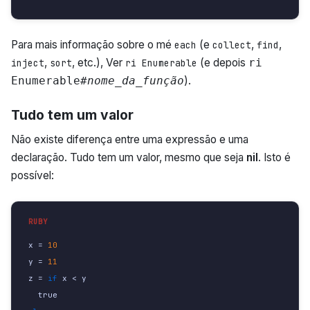
Para mais informação sobre o mé
(e
,
,
each
collect
find
,
, etc.), Ver
(e depois
ri
inject
sort
ri Enumerable
).
Enumerable#
nome_da_função
Tudo tem um valor
Não existe diferença entre uma expressão e uma
declaração. Tudo tem um valor, mesmo que seja
nil
. Isto é
possível:
x
=
10
y
=
11
z
=
if
x
<
y
true