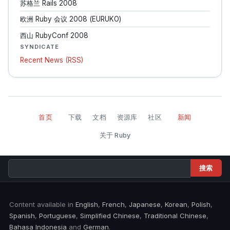
苏格兰 Rails 2008
欧洲 Ruby 会议 2008 (EURUKO)
西山 RubyConf 2008
SYNDICATE
Recent News (RSS)
首页
下载
文档
资源库
社区
新闻
关于 Ruby
Content available in
English
,
French
,
Japanese
,
Korean
,
Polish
,
Spanish
,
Portuguese
,
Simplified Chinese
,
Traditional Chinese
,
Bahasa Indonesia
and
German
.