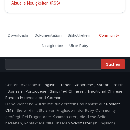
Aktuelle Neuigkeiten (RSS)
Downloads
Dokumentation
Bibliotheken
Community
Neuigkeiten
Über Ruby
Content available in
English
,
French
,
Japanese
,
Korean
,
Polish
,
Spanish
,
Portuguese
,
Simplified Chinese
,
Traditional Chinese
,
Bahasa Indonesia
and
German
.
Diese Webseite wurde mit Ruby erstellt und basiert auf
Radiant
CMS
. Sie wird mit Stolz von Mitgliedern der Ruby-Community
gepflegt. Bei Fragen oder Kommentaren, die diese Seite
betreffen, kontaktiere bitte unseren
Webmaster
(in Englisch).