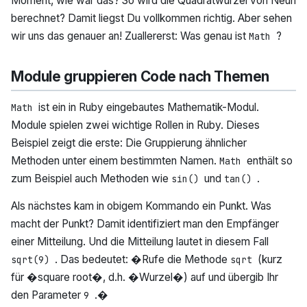
Moment, wie war das? So wird die Quadratwurzel von Neun
berechnet? Damit liegst Du vollkommen richtig. Aber sehen
wir uns das genauer an! Zuallererst: Was genau ist
?
Math
Module gruppieren Code nach Themen
ist ein in Ruby eingebautes Mathematik-Modul.
Math
Module spielen zwei wichtige Rollen in Ruby. Dieses
Beispiel zeigt die erste: Die Gruppierung ähnlicher
Methoden unter einem bestimmten Namen.
enthält so
Math
zum Beispiel auch Methoden wie
und
.
sin()
tan()
Als nächstes kam in obigem Kommando ein Punkt. Was
macht der Punkt? Damit identifiziert man den Empfänger
einer Mitteilung. Und die Mitteilung lautet in diesem Fall
. Das bedeutet: �Rufe die Methode
(kurz
sqrt(9)
sqrt
für �square root�, d.h. �Wurzel�) auf und übergib Ihr
den Parameter
.�
9