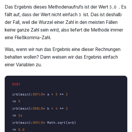
Das Ergebnis dieses Methodenaufrufs ist der Wert
. Es
3.0
fällt auf, dass der Wert nicht einfach
ist. Das ist deshalb
3
der Fall, weil die Wurzel einer Zahl in den meisten Fällen
keine ganze Zahl sein wird, also liefert die Methode immer
eine Fließkomma-Zahl.
Was, wenn wir nun das Ergebnis eine dieser Rechnungen
behalten wollen? Dann weisen wir das Ergebnis einfach
einer Variablen zu.
irb
(
main
):
007
:
0
>
a
=
3
**
2
=>
9
irb
(
main
):
008
:
0
>
b
=
4
**
2
=>
16
irb
(
main
):
009
:
0
>
Math
.
sqrt
(
a
+
b
)
=>
5.0