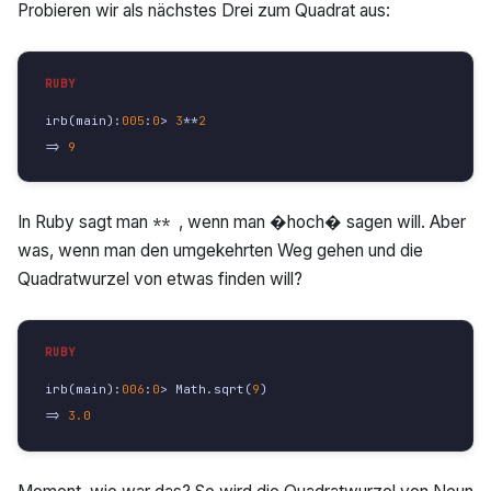
Probieren wir als nächstes Drei zum Quadrat aus:
irb
(
main
):
005
:
0
>
3
**
2
=>
9
In Ruby sagt man
, wenn man �hoch� sagen will. Aber
**
was, wenn man den umgekehrten Weg gehen und die
Quadratwurzel von etwas finden will?
irb
(
main
):
006
:
0
>
Math
.
sqrt
(
9
)
=>
3.0