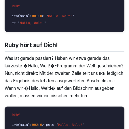
irb
(
main
):
001
:
0
>
"
Hallo, Welt!
"
=>
"
Hallo, Welt!
"
Ruby hört auf Dich!
Was ist gerade passiert? Haben wir etwa gerade das
kürzeste �Hallo, Welt!�-Programm der Welt geschrieben?
Nun, nicht direkt: Mit der zweiten Zeile teilt uns
lediglich
IRB
das Ergebnis des letzten ausgewerteten Ausdrucks mit.
Wenn wir �Hallo, Welt!� auf den Bildschirm ausgeben
wollen, müssen wir ein bisschen mehr tun:
irb
(
main
):
002
:
0
>
puts
"
Hallo, Welt!
"