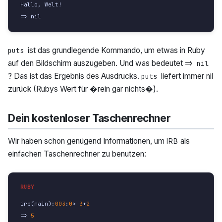
Hallo
,
Welt
!
=>
nil
ist das grundlegende Kommando, um etwas in Ruby
puts
auf den Bildschirm auszugeben. Und was bedeutet
=> nil
? Das ist das Ergebnis des Ausdrucks.
liefert immer nil
puts
zurück (Rubys Wert für �rein gar nichts�).
Dein kostenloser Taschenrechner
Wir haben schon genügend Informationen, um
als
IRB
einfachen Taschenrechner zu benutzen:
irb
(
main
):
003
:
0
>
3
+
2
=>
5