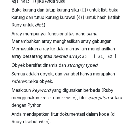
) jika Anda suka.
%q{ halo }
Buka kurung dan tutup kurung siku (
) untuk list, buka
[]
kurung dan tutup kurung kurawal (
) untuk hash (istilah
{}
Ruby untuk
dict
.)
Array mempunyai fungsionalitas yang sama.
Menambahkan array menghasilkan array gabungan.
Memasukkan array ke dalam array lain menghasilkan
array bersarang atau
nested array
:
a3 = [ a1, a2 ]
Obyek bersifat dinamis dan
strongly typed
.
Semua adalah obyek, dan variabel hanya merupakan
reference
ke obyek.
Meskipun
keyword
yang digunakan berbeda (Ruby
menggunakan
dan
), fitur
exception
setara
raise
rescue
dengan Python.
Anda mendapatkan fitur dokumentasi dalam kode (di
Ruby disebut
).
rdoc