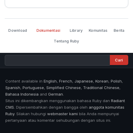
Download
Dokumentasi
Library
Komunitas
Berita
Tentang Ruby
Content available in
English
,
French
,
Japanese
,
Korean
,
Polish
,
Spanish
,
Portuguese
,
Simplified Chinese
,
Traditional Chinese
,
Bahasa Indonesia
and
German
.
Situs ini dikembangkan menggunakan bahasa Ruby dan
Radiant
CMS
. Dipersembahkan dengan bangga oleh
anggota komunitas
Ruby
. Silakan hubungi
webmaster kami
bila Anda mempunyai
pertanyaan atau komentar sehubungan dengan situs ini.