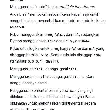
Menggunakan “mixin”, bukan
multiple inheritance
.
Anda bisa “membuka” sebuah kelas kapan saja untuk
mengubah atau menambahkan metode-metode ke kelas
tersebut.
Ruby menggunakan
,
, dan
, sedangkan
true
false
nil
Python menggunakan
dan
, dan
.
True
False
None
Kalau dites logika untuk
, hanya
dan
yang
true
false
nil
dianggap bernilai
. Semua nilai lain dianggap
false
true
(termasuk
,
,
, dan
).
0
0.0
""
[]
Menggunakan
sebagai ganti
.
elsif
elif
Menggunakan
sebagai ganti
. Cara
require
import
penggunaannya sama.
Penggunaan komentar biasanya
di atas
yang ingin
didokumentasikan (jadi bukan di bawahnya.) Biasa
digunakan untuk menghasilkan dokumentasi secara
otomatis dari
source code
.