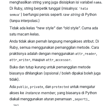
menghasilkan string yang juga disisipkan isi variabel
.
nama
Di Ruby, string berpetik tunggal (misalnya:
'halo
) berfungsi persis seperti
raw string
di Python
semua'
(tanpa interpolasi.)
Tidak ada kelas “new style” dan “old style”. Cuma ada
satu macam kelas.
Anda tidak akan pernah langsung mengakses atribut. Di
Ruby, semua menggunakan pemanggilan metode. Cara
praktisnya adalah dengan menggunakan
,
attr_reader
, maupun
.
attr_writer
attr_accessor
Buka dan tutup kurung untuk pemanggilan metode
biasanya dihilangkan (opsional / boleh dipakai boleh juga
tidak).
Ada
,
, dan
untuk mengatur
public
private
protected
akses ke
instance member
, yang biasanya di Python
diakali menggunakan aturan penamaan
_seperti_
.
__ini__