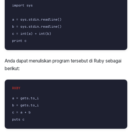
import sys
a = sys.stdin.readline()
b = sys.stdin.readline()
c = int(a) + int(b)
print c
Anda dapat menuliskan program tersebut di Ruby sebagai
berikut:
a
=
gets
.
to_i
b
=
gets
.
to_i
c
=
a
+
b
puts
c