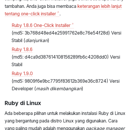
tambahan. Anda juga bisa membaca
keterangan lebih lanjut
tentang one-click installer
.
Ruby 1.8.6 One-Click Installer
(md5: 3b768d48ed4e25991762e8c76e54f28d) Versi
Stabil (
dianjurkan
)
Ruby 1.8.6
(md5: d4ca9d387614108156289fb6c4208dd0) Versi
Stabil
Ruby 1.9.0
(md5: 9809f6e9bc7795f83612b369e36c8724) Versi
Developer (
masih dikembangkan
)
Ruby di Linux
Ada beberapa pilihan untuk melakukan instalasi Ruby di Linux
yang bergantung pada distro Linux yang digunakan. Cara
yang paling mudah adalah menggunakan
package manager