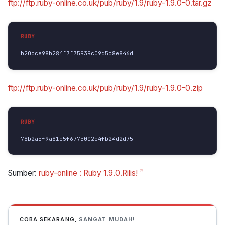
ftp://ftp.ruby-online.co.uk/pub/ruby/1.9/ruby-1.9.0-0.tar.gz
b20cce98b284f7f75939c09d5c8e846d
ftp://ftp.ruby-online.co.uk/pub/ruby/1.9/ruby-1.9.0-0.zip
78b2a5f9a81c5f6775002c4fb24d2d75
Sumber:
ruby-online : Ruby 1.9.0.Rilis!
COBA SEKARANG,
SANGAT MUDAH!