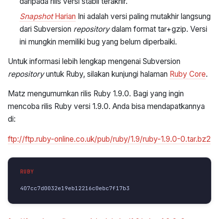
daripada rilis versi stabil terakhir.
Snapshot
Harian
Ini adalah versi paling mutakhir langsung
dari Subversion
repository
dalam format tar+gzip. Versi
ini mungkin memiliki bug yang belum diperbaiki.
Untuk informasi lebih lengkap mengenai Subversion
repository
untuk Ruby, silakan kunjungi halaman
Ruby Core
.
Matz mengumumkan rilis Ruby 1.9.0. Bagi yang ingin
mencoba rilis Ruby versi 1.9.0. Anda bisa mendapatkannya
di:
ftp://ftp.ruby-online.co.uk/pub/ruby/1.9/ruby-1.9.0-0.tar.bz2
407cc7d0032e19eb12216c0ebc7f17b3