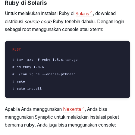
Ruby di Solaris
Untuk melakukan instalasi Ruby di
Solaris
, download
distribusi
source code
Ruby terlebih dahulu. Dengan login
sebagai root menggunakan console atau xterm:
# tar -xzv -f ruby-1.8.6.tar.gz
# cd ruby-1.8.6
# ./configure --enable-pthread
# make
# make install
Apabila Anda menggunakan
Nexenta
, Anda bisa
menggunakan Synaptic untuk melakukan instalasi paket
bernama
ruby
. Anda juga bisa menggunakan console: