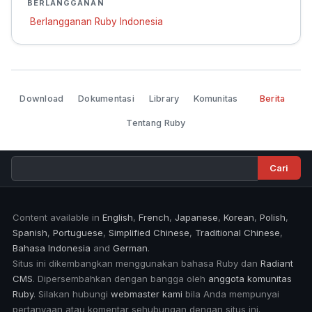
BERLANGGANAN
Berlangganan Ruby Indonesia
Download
Dokumentasi
Library
Komunitas
Berita
Tentang Ruby
Content available in
English
,
French
,
Japanese
,
Korean
,
Polish
,
Spanish
,
Portuguese
,
Simplified Chinese
,
Traditional Chinese
,
Bahasa Indonesia
and
German
.
Situs ini dikembangkan menggunakan bahasa Ruby dan
Radiant
CMS
. Dipersembahkan dengan bangga oleh
anggota komunitas
Ruby
. Silakan hubungi
webmaster kami
bila Anda mempunyai
pertanyaan atau komentar sehubungan dengan situs ini.