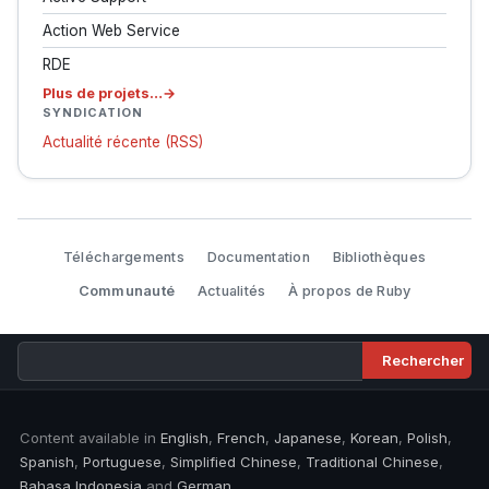
Action Web Service
RDE
Plus de projets…
SYNDICATION
Actualité récente (RSS)
Téléchargements
Documentation
Bibliothèques
Communauté
Actualités
À propos de Ruby
Content available in
English
,
French
,
Japanese
,
Korean
,
Polish
,
Spanish
,
Portuguese
,
Simplified Chinese
,
Traditional Chinese
,
Bahasa Indonesia
and
German
.