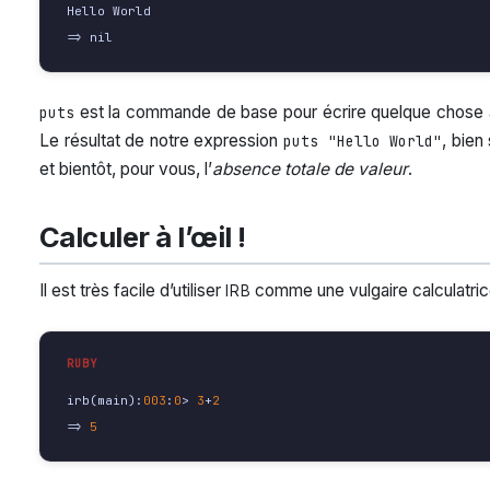
Hello
World
=>
nil
est la commande de base pour écrire quelque chose 
puts
Le résultat de notre expression
, bien 
puts "Hello World"
et bientôt, pour vous, l’
absence totale de valeur
.
Calculer à l’œil !
Il est très facile d’utiliser
comme une vulgaire calculatric
IRB
irb
(
main
):
003
:
0
>
3
+
2
=>
5