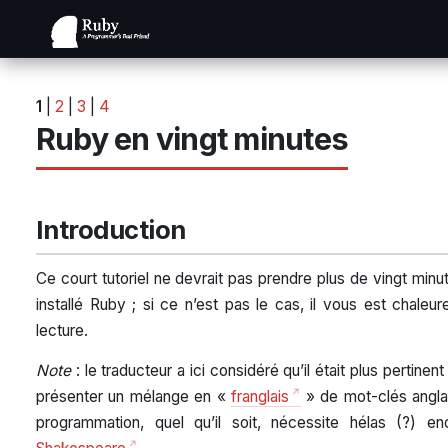
1
|
2
|
3
|
4
Ruby en vingt minutes
Introduction
Ce court tutoriel ne devrait pas prendre plus de vingt minu
installé Ruby ; si ce n’est pas le cas, il vous est chale
lecture.
Note
: le traducteur a ici considéré qu’il était plus pertine
présenter un mélange en «
franglais
» de mot-clés anglai
programmation, quel qu’il soit, nécessite hélas (?) e