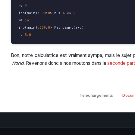
=>
9
irb
(
main
):
008
:
0
>
b
=
4
**
2
=>
16
irb
(
main
):
009
:
0
>
Math
.
sqrt
(
a
+
b
)
=>
5.0
Bon, notre calculatrice est vraiment sympa, mais le sujet 
World
. Revenons donc à nos moutons dans la
seconde part
Téléchargements
Docum