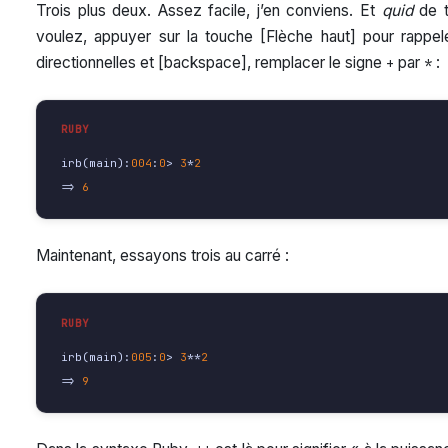
Trois plus deux. Assez facile, j’en conviens. Et
quid
de t
voulez, appuyer sur la touche [Flèche haut] pour rappel
directionnelles et [backspace], remplacer le signe
par
:
+
*
irb
(
main
):
004
:
0
>
3
*
2
=>
6
Maintenant, essayons trois au carré :
irb
(
main
):
005
:
0
>
3
**
2
=>
9