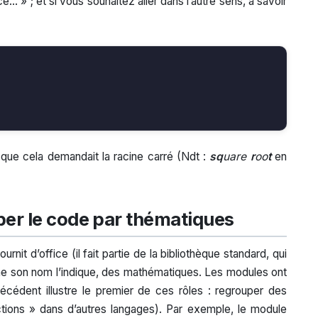
ce… » ; et si vous souhaitez aller dans l’autre sens, à savoir
que cela demandait la racine carré (Ndt :
sq
uare
r
oo
t
en
er le code par thématiques
nit d’office (il fait partie de la bibliothèque standard, qui
me son nom l’indique, des mathématiques. Les modules ont
cédent illustre le premier de ces rôles : regrouper des
ions » dans d’autres langages). Par exemple, le module