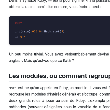
Dans la syntaxe Ruby,
est là pour signifier « à la puissan
**
obtenir la racine carré d’un nombre, vous écrirez ceci :
irb
(
main
):
006
:
0
>
Math
.
sqrt
(
9
)
=>
3.0
Un peu moins trivial. Vous avez vraisembablement deviné 
anglais). Mais qu’est-ce que ce
?
Math
Les modules, ou comment regroup
est ce qu’on appelle en Ruby, un module. Il vous est four
Math
regroupe les modules d’intérêt général) et s’occupe, com
deux grands rôles à jouer au sein de Ruby. L’exemple pré
méthodes (souvent désignées sous le vocable de « fonct