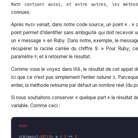
Math contient aussi, et entre autres, les méthod
connues.
Après
venait, dans notre code source, un point « . » 
Math
point permet d’identifier sans ambiguïté
qui
doit recevoir 
un « message » en Ruby. Dans notre, exemple, le message 
récupérer la racine carrée du chiffre 9. » Pour Ruby,
paramètre
, et à retourner le résultat.
9
Comme vous le voyez dans
, le résultat de cet appel
IRB
ici que ce n’est pas simplement l’entier naturel
. Parceque
3
entier, la méthode retourne par défaut un nombre réel (du poi
Si nous souhaitons conserver « quelque part » le résultat de
variable. Comme ceci :
irb
(
main
):
007
:
0
>
a
=
3
**
2