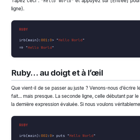
Tapez ceci :
et appuyez sur [Entrée] pour 
"Hello World"
ligne).
irb
(
main
):
001
:
0
>
"
Hello World
"
=>
"
Hello World
"
Ruby… au doigt et à l’œil
Que vient-il de se passer au juste ? Venons-nous d’écrire
fait… mais presque. La seconde ligne, celle débutant par le
la dernière expression évaluée. Si nous voulons véritablem
irb
(
main
):
002
:
0
>
puts
"
Hello World
"