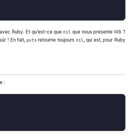
avec Ruby. Et qu’est-ce que
que nous présente
?
nil
IRB
sûr ! En fait,
retourne toujours
, qui est, pour Ruby
puts
nil
e :