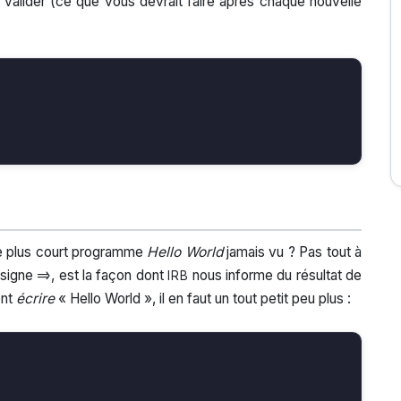
valider (ce que vous devrait faire après chaque nouvelle
 le plus court programme
Hello World
jamais vu ? Pas tout à
 signe
, est la façon dont
nous informe du résultat de
=>
IRB
ent
écrire
« Hello World », il en faut un tout petit peu plus :