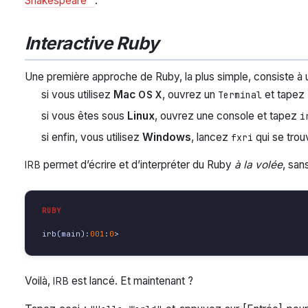
Shakespeare
.
Interactive Ruby
Une première approche de Ruby, la plus simple, consiste à u
si vous utilisez
Mac
, ouvrez un
et tapez
OS X
Terminal
si vous êtes sous
Linux
, ouvrez une console et tapez
i
si enfin, vous utilisez
Windows
, lancez
qui se trou
fxri
permet d’écrire et d’interpréter du Ruby
à la volée
, san
IRB
irb
(
main
):
001
:
0
>
Voilà,
est lancé. Et maintenant ?
IRB