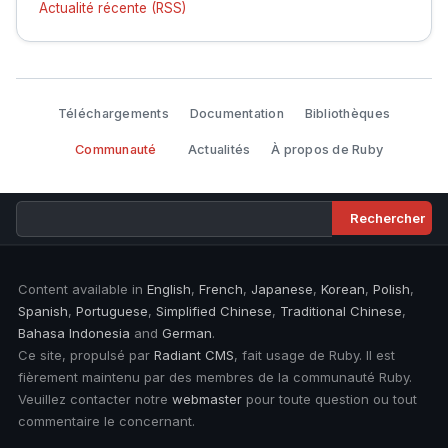
Actualité récente (RSS)
Téléchargements
Documentation
Bibliothèques
Communauté
Actualités
À propos de Ruby
Content available in
English
,
French
,
Japanese
,
Korean
,
Polish
,
Spanish
,
Portuguese
,
Simplified Chinese
,
Traditional Chinese
,
Bahasa Indonesia
and
German
.
Ce site, propulsé par
Radiant CMS
, fait usage de Ruby. Il est
fièrement maintenu par des membres de la communauté Ruby.
Veuillez contacter notre
webmaster
pour toute question ou tout
commentaire le concernant.