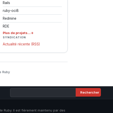
Rails
ruby-oci8
Redmine
RDE
Plus de projets…
SYNDICATION
Actualité récente (RSS)
e Ruby
 de Ruby. Il est fièrement maintenu par des