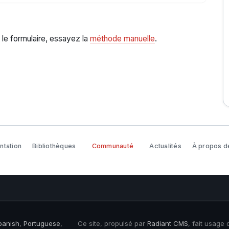
 le formulaire, essayez la
méthode manuelle
.
tation
Bibliothèques
Communauté
Actualités
À propos d
panish
,
Portuguese
,
Ce site, propulsé par
Radiant CMS
, fait usage