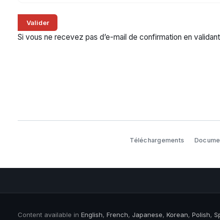
Si vous ne recevez pas d’e-mail de confirmation en validant
Téléchargements
Documen
Content available in
English
,
French
,
Japanese
,
Korean
,
Polish
,
S