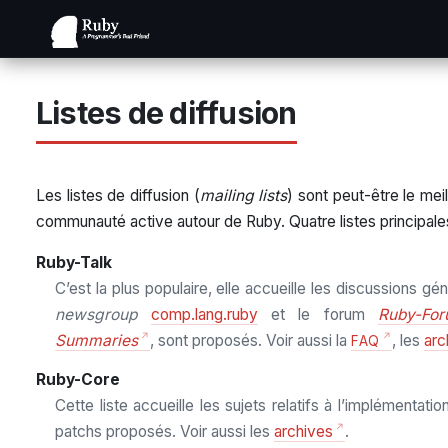
Listes de diffusion
Les listes de diffusion (
mailing lists
) sont peut-être le mei
communauté active autour de Ruby. Quatre listes principales
Ruby-Talk
C’est la plus populaire, elle accueille les discussions gé
newsgroup
comp.lang.ruby
et le forum
Ruby-For
Summaries
, sont proposés. Voir aussi la
, les
arc
FAQ
Ruby-Core
Cette liste accueille les sujets relatifs à l’implément
patchs proposés. Voir aussi les
archives
.